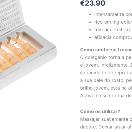
€
23.90
Prouvé
intensamente co
rico em ingredie
tem um efeito r
eficácia compro
Como sentir-se fresc
O colagénio torna a pe
e jovem. Infelizmente,
capacidade de reproduzi
a sua pele do rosto, p
brilho jovem, está na a
Active na sua rotina d
Como os utilizar?
Massajar suavemente o
decote. Deixar atuar a