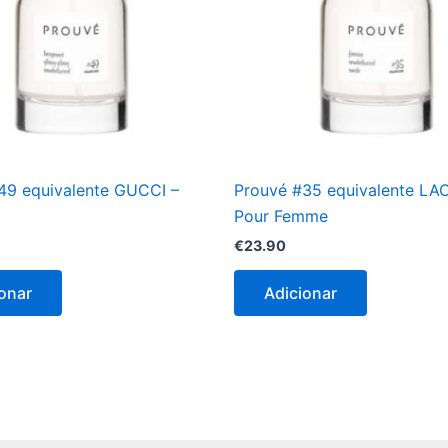
49 equivalente GUCCI –
Prouvé #35 equivalente L
Pour Femme
€
23.90
onar
Adicionar