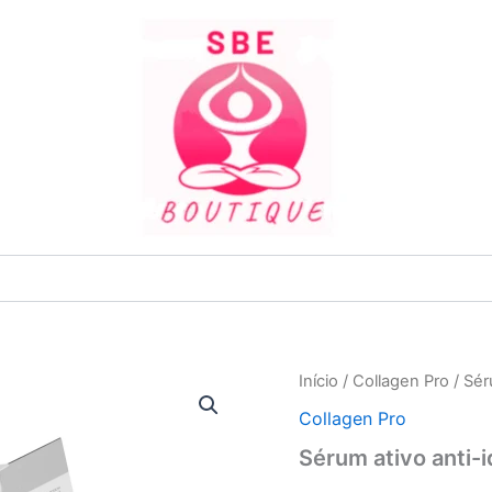
Quantidade
Início
/
Collagen Pro
/ Sér
de
Collagen Pro
Sérum
ativo
Sérum ativo anti-
anti-
idade