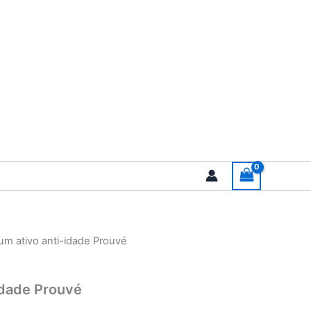
um ativo anti-idade Prouvé
idade Prouvé