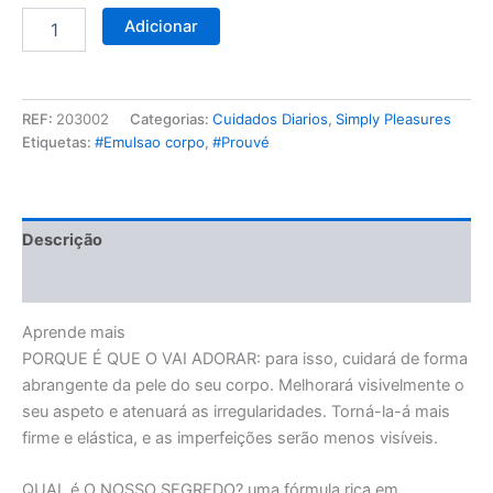
Adicionar
REF:
203002
Categorias:
Cuidados Diarios
,
Simply Pleasures
Etiquetas:
#Emulsao corpo
,
#Prouvé
Descrição
Avaliações (0)
Aprende mais
PORQUE É QUE O VAI ADORAR:
para isso, cuidará de forma
abrangente da pele do seu corpo. Melhorará visivelmente o
seu aspeto e atenuará as irregularidades. Torná-la-á mais
firme e elástica, e as imperfeições serão menos visíveis.
QUAL é O NOSSO SEGREDO?
uma fórmula rica em