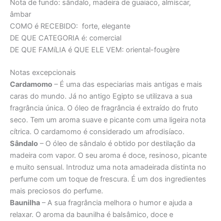
Nota de fundo: sândalo, madeira de guaiaco, almíscar,
âmbar
COMO é RECEBIDO:
forte, elegante
DE QUE CATEGORIA é:
comercial
DE QUE FAMíLIA é QUE ELE VEM:
oriental-fougère
Notas excepcionais
Cardamomo
– É uma das especiarias mais antigas e mais
caras do mundo. Já no antigo Egipto se utilizava a sua
fragrância única. O óleo de fragrância é extraído do fruto
seco. Tem um aroma suave e picante com uma ligeira nota
cítrica. O cardamomo é considerado um afrodisíaco.
Sândalo
– O óleo de sândalo é obtido por destilação da
madeira com vapor. O seu aroma é doce, resinoso, picante
e muito sensual. Introduz uma nota amadeirada distinta no
perfume com um toque de frescura. É um dos ingredientes
mais preciosos do perfume.
Baunilha
– A sua fragrância melhora o humor e ajuda a
relaxar. O aroma da baunilha é balsâmico, doce e