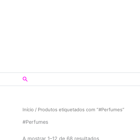
Skip
to
content
Search
Início
/ Produtos etiquetados com “#Perfumes”
#Perfumes
A mostrar 1–12 de 68 resultados