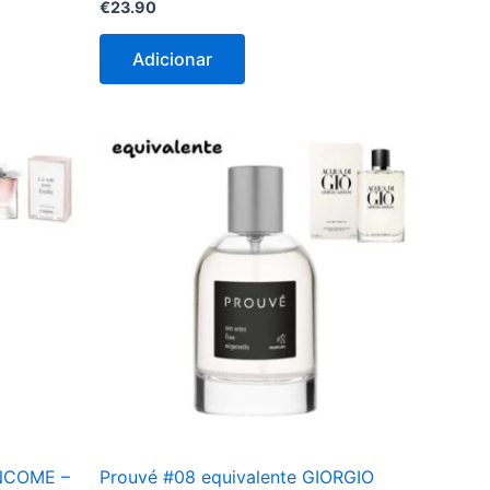
€
23.90
Adicionar
ANCOME –
Prouvé #08 equivalente GIORGIO