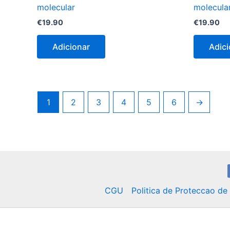
molecular
molecula
€
19.90
€
19.90
Adicionar
Adici
1
2
3
4
5
6
→
CGU
Politica de Proteccao d