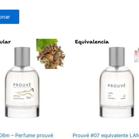
onar
06m – Perfume prouvé
Prouvé #07 equivalente L