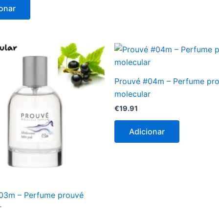
onar
Prouvé #04m – Perfume pr
molecular
€
19.91
Adicionar
03m – Perfume prouvé
r