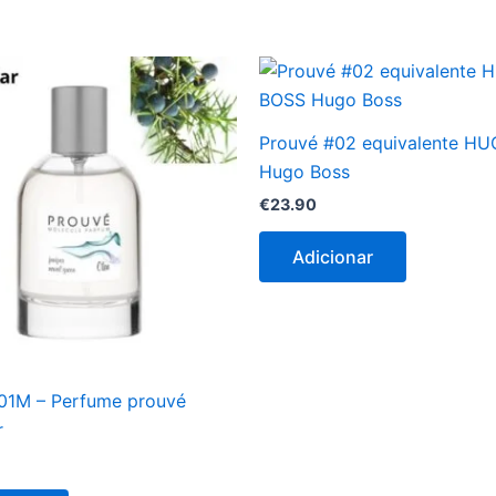
Prouvé #02 equivalente H
Hugo Boss
€
23.90
Adicionar
01M – Perfume prouvé
r