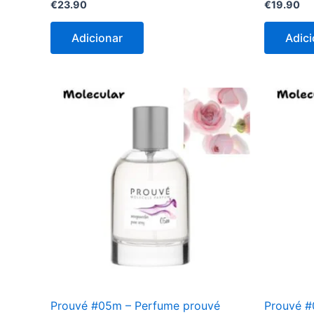
€
23.90
€
19.90
Adicionar
Adici
Prouvé #05m – Perfume prouvé
Prouvé #