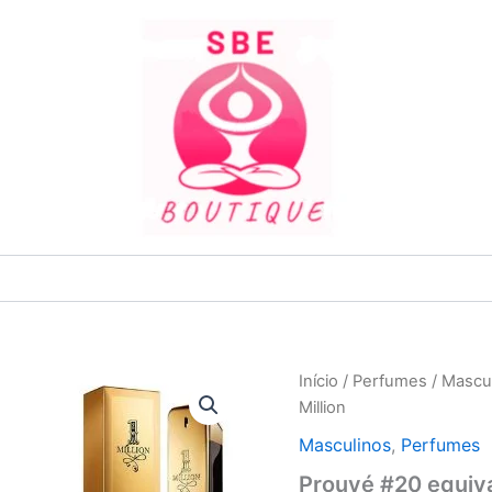
Quantidade
Início
/
Perfumes
/
Mascu
de
Million
Prouvé
#20
Masculinos
,
Perfumes
equivalente
Prouvé #20 equiv
PACO