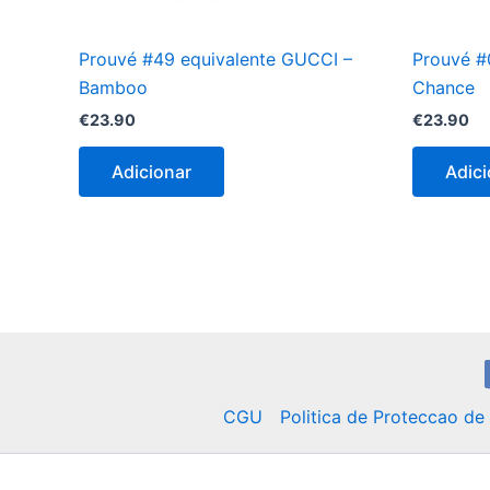
Prouvé #49 equivalente GUCCI –
Prouvé #
Bamboo
Chance
€
23.90
€
23.90
Adicionar
Adici
CGU
Politica de Proteccao d