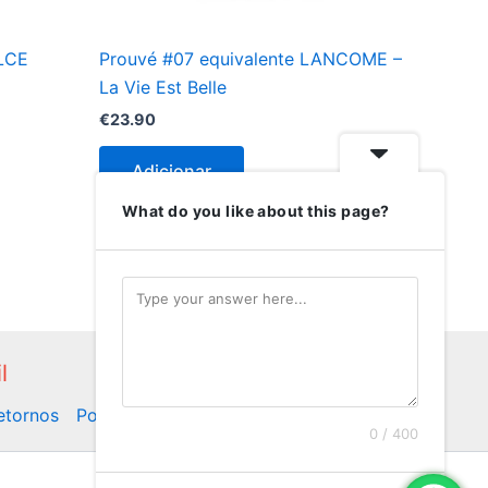
OLCE
Prouvé #07 equivalente LANCOME –
La Vie Est Belle
€
23.90
Adicionar
What do you like about this page?
l
Retornos
Politica de Privacidade
0 / 400