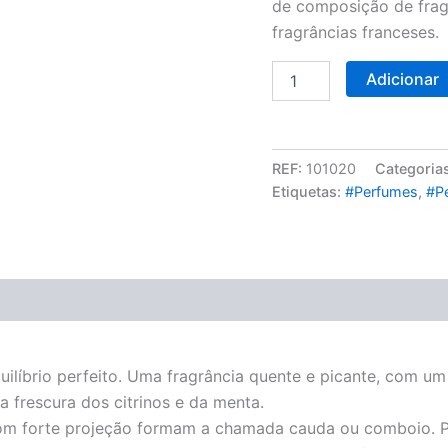
de composição de frag
fragrâncias franceses.
Adicionar
REF:
101020
Categoria
Etiquetas:
#Perfumes
,
#P
uilíbrio perfeito. Uma fragrância quente e picante, com u
frescura dos citrinos e da menta.
om forte projeção formam a chamada cauda ou comboio. P