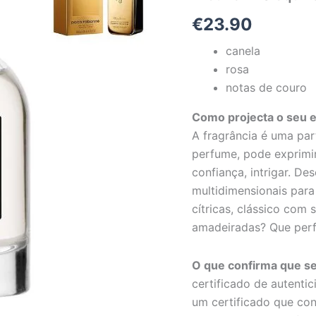
RABANNE
€
23.90
1
Million
canela
rosa
notas de couro
Como projecta o seu e
A fragrância é uma pa
perfume, pode exprimir-
confiança, intrigar. De
multidimensionais par
cítricas, clássico com
amadeiradas? Que perf
O que confirma que se
certificado de autent
um certificado que con