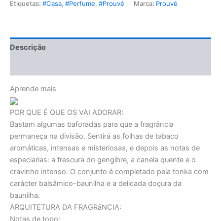
Etiquetas:
#Casa
,
#Perfume
,
#Prouvé
Marca:
Prouvé
Descrição
Avaliações (0)
Aprende mais
POR QUE É QUE OS VAI ADORAR:
Bastam algumas baforadas para que a fragrância
permaneça na divisão. Sentirá as folhas de tabaco
aromáticas, intensas e misteriosas, e depois as notas de
especiarias: a frescura do gengibre, a canela quente e o
cravinho intenso. O conjunto é completado pela tonka com
carácter balsâmico-baunilha e a delicada doçura da
baunilha.
ARQUITETURA DA FRAGRâNCIA:
Notas de topo: