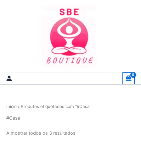
Skip
to
content
Início
/ Produtos etiquetados com “#Casa”
#Casa
A mostrar todos os 3 resultados