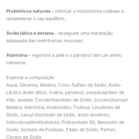
Prebióticos naturais
– reforçar o microbioma cutâneo e
restabelecer o seu equilíbrio.
Ácido lático e betaína
– assegurar uma hidratação
adequada das membranas mucosas.
Alantoína
– regenera a pele e o pantenol tem um efeito
calmante.
Explorar a composição
Aqua, Glicerina, Betaína, Coco-Sulfato de Sódio, Ácido
Láctico ácido lático, inulina, pantenol, sesquicaprilato de
xililo, acetato Cocoanfoacetato de Sódio, Cocamidopropil
Betaína, Alantoína, Anidroxilitol, Frutose, Levulinato de
Sódio, Lauryl Glucósido de sódio, ácido levulínico,
hidroxipropilmetilcelulose, Polissorbato 80, Benzoato de
Sódio, Sorbato de Potássio, Fitato de Sódio, Parfum,
Cloreto de Sódio