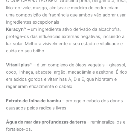
O QUE CHEIRA TÃO BEM:
Groselha preta, bergamota, rosa,
lírio-do-vale, musgo, almíscar e madeira de cedro criam
uma composição de fragrância que ambos vão adorar usar.
Ingredientes excepcionais
Keracyn™
– um ingrediente ativo derivado da alcachofra,
protege-os das influências externas negativas, incluindo a
luz solar. Melhora visivelmente o seu estado e vitalidade e
cuida do seu brilho.
Vitaoil plus™
– é um complexo de óleos vegetais – girassol,
coco, linhaça, abacate, argão, macadâmia e azeitona. É rico
em ácidos gordos e vitaminas A, D e E, que hidratam e
regeneram eficazmente o cabelo.
Extrato de folha de bambu
– protege o cabelo dos danos
causados pelos radicais livres.
Água do mar das profundezas da terra
– remineraliza-os e
fortalece-os.