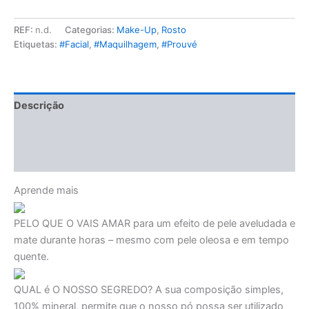
REF:
n.d.
Categorias:
Make-Up
,
Rosto
Etiquetas:
#Facial
,
#Maquilhagem
,
#Prouvé
Descrição
Informação adicional
Avaliações (0)
Aprende mais
PELO QUE O VAIS AMAR
para um efeito de pele aveludada e
mate durante horas – mesmo com pele oleosa e em tempo
quente.
QUAL é O NOSSO SEGREDO?
A sua composição simples,
100% mineral, permite que o nosso pó possa ser utilizado