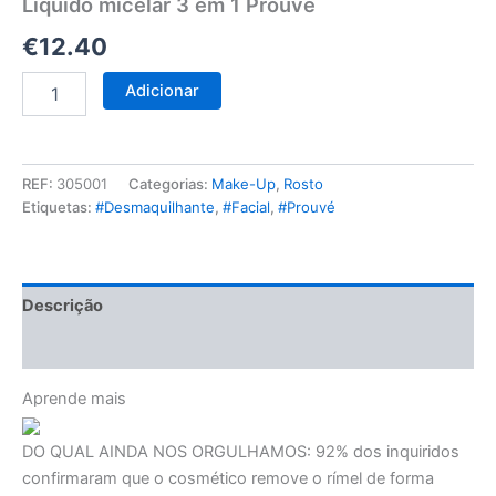
Líquido micelar 3 em 1 Prouvé
€
12.40
Adicionar
REF:
305001
Categorias:
Make-Up
,
Rosto
Etiquetas:
#Desmaquilhante
,
#Facial
,
#Prouvé
Descrição
Avaliações (0)
Aprende mais
DO QUAL AINDA NOS ORGULHAMOS:
92% dos inquiridos
confirmaram que o cosmético remove o rímel de forma