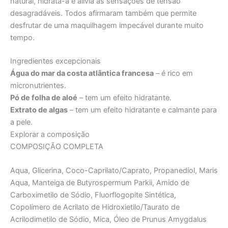
natural, hidrata-a e alivia as sensações de tensão
desagradáveis. Todos afirmaram também que permite
desfrutar de uma maquilhagem impecável durante muito
tempo.
Ingredientes excepcionais
Água do mar da costa atlântica francesa
– é rico em
micronutrientes.
Pó de folha de aloé
– tem um efeito hidratante.
Extrato de algas
– tem um efeito hidratante e calmante para
a pele.
Explorar a composição
COMPOSIÇÃO COMPLETA
Aqua, Glicerina, Coco-Caprilato/Caprato, Propanediol, Maris
Aqua, Manteiga de Butyrospermum Parkii, Amido de
Carboximetilo de Sódio, Fluorflogopite Sintética,
Copolímero de Acrilato de Hidroxietilo/Taurato de
Acrilodimetilo de Sódio, Mica, Óleo de Prunus Amygdalus