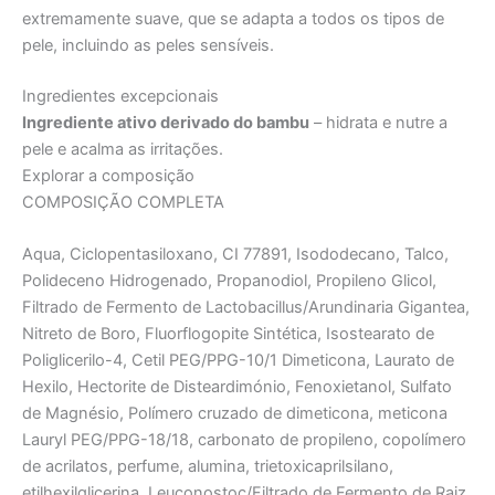
extremamente suave, que se adapta a todos os tipos de
pele, incluindo as peles sensíveis.
Ingredientes excepcionais
Ingrediente ativo derivado do bambu
– hidrata e nutre a
pele e acalma as irritações.
Explorar a composição
COMPOSIÇÃO COMPLETA
Aqua, Ciclopentasiloxano, CI 77891, Isododecano, Talco,
Polideceno Hidrogenado, Propanodiol, Propileno Glicol,
Filtrado de Fermento de Lactobacillus/Arundinaria Gigantea,
Nitreto de Boro, Fluorflogopite Sintética, Isostearato de
Poliglicerilo-4, Cetil PEG/PPG-10/1 Dimeticona, Laurato de
Hexilo, Hectorite de Disteardimónio, Fenoxietanol, Sulfato
de Magnésio, Polímero cruzado de dimeticona, meticona
Lauryl PEG/PPG-18/18, carbonato de propileno, copolímero
de acrilatos, perfume, alumina, trietoxicaprilsilano,
etilhexilglicerina, Leuconostoc/Filtrado de Fermento de Raiz