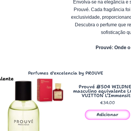
Envolva-se na elegância e s
Prouvé. Cada fragrância fo
exclusividade, proporcionan
Descubra o perfume que re
sofisticação q
Prouvé: Onde o 
Perfumes d'excelencia by PROUVE
Quick View
Prouvé #504 WILDNE
masculino equivalente 
VUITTON L’Immensit
€
34.00
Adicionar