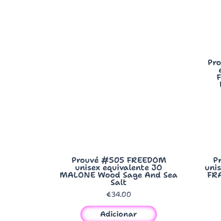
Pr
Quick View
Prouvé #505 FREEDOM
P
unisex equivalente JO
uni
MALONE Wood Sage And Sea
FR
Salt
€
34.00
Adicionar