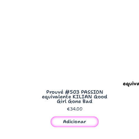
Quick View
Prouvé #503 PASSION
equivalente KILIAN Good
Girl Gone Bad
€
34.00
Adicionar