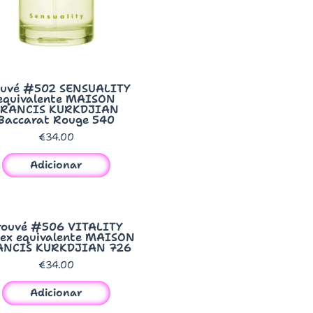
Quick View
ouvé #502 SENSUALITY
equivalente MAISON
FRANCIS KURKDJIAN
Baccarat Rouge 540
€
34.00
Adicionar
Quick View
rouvé #506 VITALITY
sex equivalente MAISON
ANCIS KURKDJIAN 726
€
34.00
Adicionar