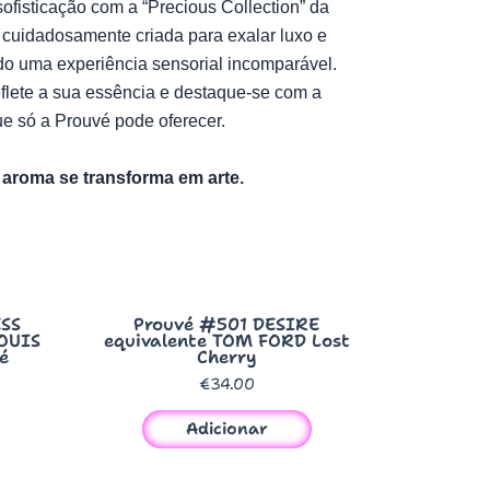
ofisticação com a “Precious Collection” da
i cuidadosamente criada para exalar luxo e
do uma experiência sensorial incomparável.
flete a sua essência e destaque-se com a
ue só a Prouvé pode oferecer.
aroma se transforma em arte.
Quick View
SS
Prouvé #501 DESIRE
LOUIS
equivalente TOM FORD Lost
é
Cherry
€
34.00
Adicionar