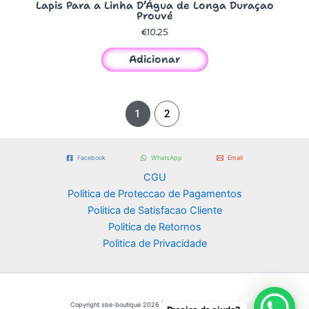
Lapis Para a Linha D’Água de Longa Duraçao
Prouvé
€
10.25
Adicionar
1
2
Facebook
WhatsApp
Email
CGU
Politica de Proteccao de Pagamentos
Politica de Satisfacao Cliente
Politica de Retornos
Politica de Privacidade
Copyright sbe-boutique 2026 | Powered by
Omni Digital