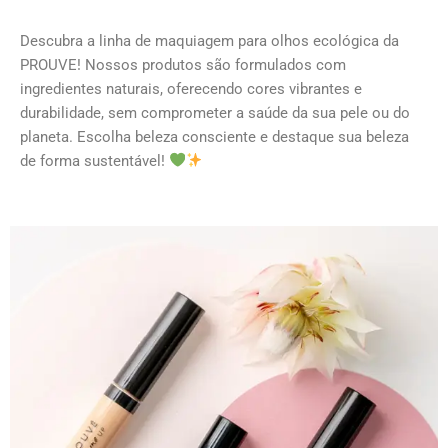
Descubra a linha de maquiagem para olhos ecológica da
PROUVE! Nossos produtos são formulados com
ingredientes naturais, oferecendo cores vibrantes e
durabilidade, sem comprometer a saúde da sua pele ou do
planeta. Escolha beleza consciente e destaque sua beleza
de forma sustentável!
This
This
This
This
product
product
product
product
has
has
has
has
multiple
multiple
multiple
multiple
variants.
variants.
variants.
variants.
The
The
The
The
options
options
options
options
may
may
may
may
be
be
be
be