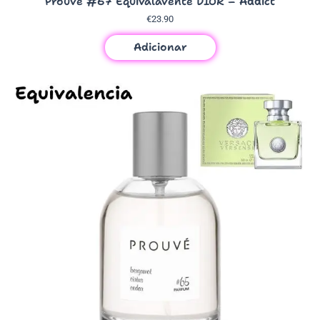
Prouvé #67 Equivalavente DIOR – Addict
€
23.90
Adicionar