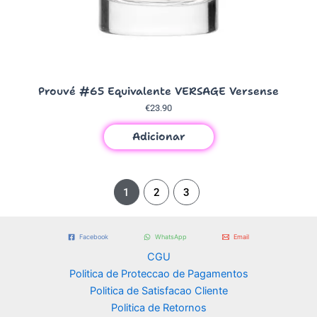
Prouvé #65 Equivalente VERSAGE Versense
€
23.90
Adicionar
1
2
3
Facebook
WhatsApp
Email
CGU
Politica de Proteccao de Pagamentos
Politica de Satisfacao Cliente
Politica de Retornos