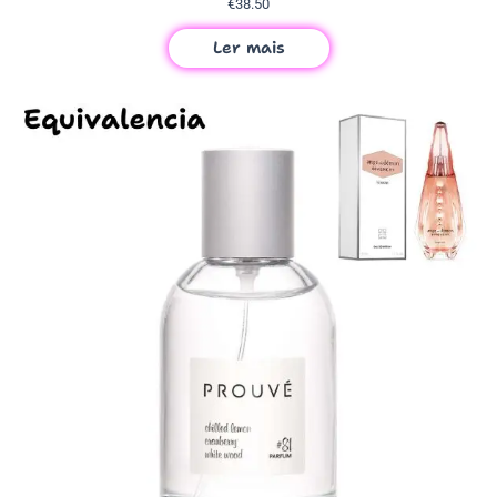
€
38.50
Ler mais