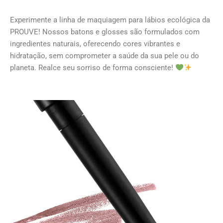
Experimente a linha de maquiagem para lábios ecológica da
PROUVE! Nossos batons e glosses são formulados com
ingredientes naturais, oferecendo cores vibrantes e
hidratação, sem comprometer a saúde da sua pele ou do
planeta. Realce seu sorriso de forma consciente!
This
This
This
This
product
product
product
product
has
has
has
has
multiple
multiple
multiple
multiple
variants.
variants.
variants.
variants.
The
The
The
The
options
options
options
options
may
may
may
may
be
be
be
be
chosen
chosen
chosen
chosen