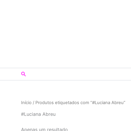
Skip
to
content
Search
Início
/ Produtos etiquetados com “#Luciana Abreu”
#Luciana Abreu
Apenas um resultado