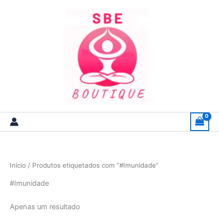
Skip
to
content
Início
/ Produtos etiquetados com “#Imunidade”
#Imunidade
Apenas um resultado