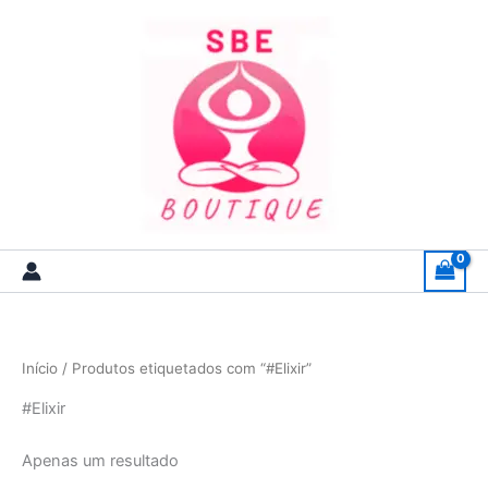
Skip
to
content
Início
/ Produtos etiquetados com “#Elixir”
#Elixir
Apenas um resultado