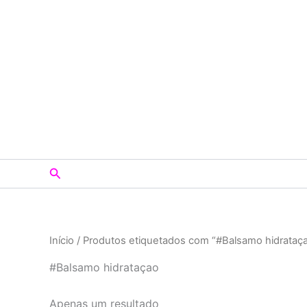
Skip
to
content
Search
Início
/ Produtos etiquetados com “#Balsamo hidrataç
#Balsamo hidrataçao
Apenas um resultado