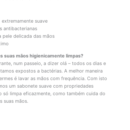
hrough
8.05
a extremamente suave
 antibacterianas
a pele delicada das mãos
timo
 suas mãos higienicamente limpas?
ante, num passeio, a dizer olá – todos os dias e
stamos expostos a bactérias. A melhor maneira
germes é lavar as mãos com frequência. Com isto
mos um sabonete suave com propriedades
ão só limpa eficazmente, como também cuida do
s suas mãos.