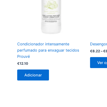
Condicionador intensamente
Desengor
perfumado para enxaguar tecidos
€
8.22
–
€
Prouvé
Ver 
€
12.10
Adicionar