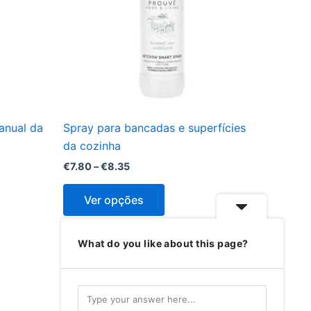
The
options
may
be
chosen
on
the
anual da
Spray para bancadas e superfícies
product
da cozinha
page
€
7.80
–
€
8.35
Ver opções
What do you like about this page?