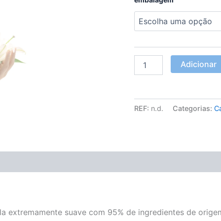
Adicionar
REF:
n.d.
Categorias:
C
(0)
la extremamente suave com 95% de ingredientes de origem