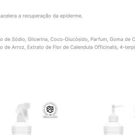
 acelera a recuperação da epiderme.
to de Sódio, Glicerina, Coco-Glucósido, Parfum, Goma de 
o de Arroz, Extrato de Flor de Calendula Officinalis, 4-terp
Price
Price
This
This
range:
range:
product
product
€8.22
€7.80
through
through
has
has
€8.55
€8.25
multiple
multiple
variants.
variants.