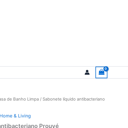
asa de Banho Limpa
/ Sabonete líquido antibacteriano
rice
ange:
Home & Living
7.60
antibacteriano Prouvé