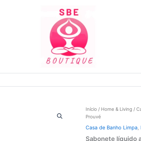
Quantidade
Início
/
Home & Living
/
C
P
de
Prouvé
Sabonete
r
líquido
Casa de Banho Limpa
,
antibacteriano
€
Sabonete líquido 
Prouvé