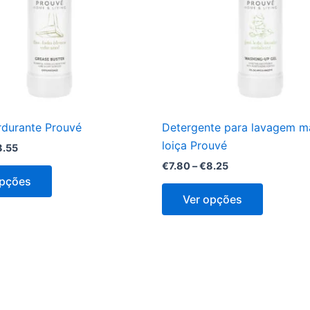
The
The
options
options
may
may
be
be
chosen
chosen
on
on
the
the
durante Prouvé
Detergente para lavagem m
product
product
loiça Prouvé
8.55
page
page
€
7.80
–
€
8.25
opções
Ver opções