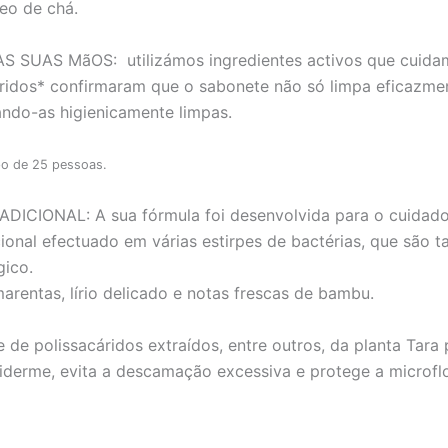
eo de chá.
AS SUAS MãOS:
utilizámos ingredientes activos que cuida
ridos* confirmaram que o sabonete não só limpa eficazm
ando-as higienicamente limpas.
po de 25 pessoas.
ADICIONAL:
A sua fórmula foi desenvolvida para o cuidado 
ional efectuado em várias estirpes de bactérias, que são t
gico.
rentas, lírio delicado e notas frescas de bambu.
de polissacáridos extraídos, entre outros, da planta Tara
derme, evita a descamação excessiva e protege a microflor