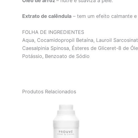
Óleo de arroz
– nutre e suaviza a pele.
Extrato de calêndula
– tem um efeito calmante e
FOLHA DE INGREDIENTES
Aqua, Cocamidopropil Betaína, Lauroil Sarcosina
Caesalpinia Spinosa, Ésteres de Gliceret-8 de Óle
Potássio, Benzoato de Sódio
Produtos Relacionados