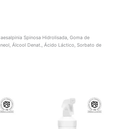
Caesalpinia Spinosa Hidrolisada, Goma de
ineol, Álcool Denat., Ácido Láctico, Sorbato de
Price
This
range:
product
€7.80
through
has
€8.35
multiple
variants.