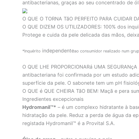
antibacterianas, graças ao seu concentrado de ól
O QUE O TORNA TãO PERFEITO PARA CUIDAR D
O QUE DIZEM OS UTILIZADORES:
100% dos inqui
Protege e cuida da pele delicada das mãos, deix
independente
*Inquérito
ao consumidor realizado num gru
O QUE LHE PROPORCIONARá UMA SEGURANçA 
antibacteriana foi confirmada por um estudo adic
superfície da pele. O sabonete tem um pH fisioló
O QUE é QUE CHEIRA TãO BEM:
Maçã e pera suma
Ingredientes excepcionais
Hydromanil™*
– é um complexo hidratante à base 
hidratação da pele. Reduz a perda de água da epi
registada Hydromanil™ é a Provital S.A.