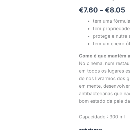
t
€
7.60
–
€
8.05
€
tem uma fórmul
tem propriedades
protege e nutre 
tem um cheiro ó
Como é que mantém as
No cinema, num restaur
em todos os lugares e
de nos livrarmos dos 
em mente, desenvolve
antibacterianas que n
bom estado da pele da
Capacidade : 300 ml
embalagem