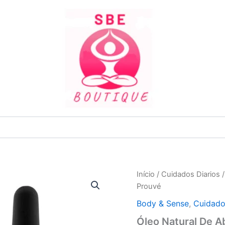
Quantidade
Início
/
Cuidados Diarios
de
Prouvé
Óleo
Natural
Body & Sense
,
Cuidado
De
Óleo Natural De 
Abacate