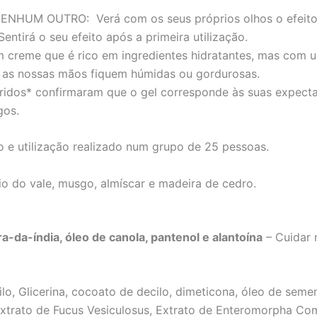
 NENHUM OUTRO:
Verá com os seus próprios olhos o efeito
tirá o seu efeito após a primeira utilização.
 creme que é rico em ingredientes hidratantes, mas com u
 as nossas mãos fiquem húmidas ou gordurosas.
ridos* confirmaram que o gel corresponde às suas expecta
gos.
 e utilização realizado num grupo de 25 pessoas.
rio do vale, musgo, almíscar e madeira de cedro.
a-da-índia, óleo de canola, pantenol e alantoína
– Cuidar 
pilo, Glicerina, cocoato de decilo, dimeticona, óleo de sem
 Extrato de Fucus Vesiculosus, Extrato de Enteromorpha Com