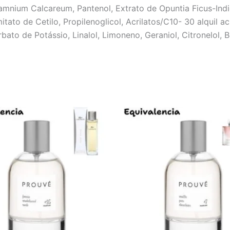
amnium Calcareum, Pantenol, Extrato de Opuntia Ficus-Indica,
tato de Cetilo, Propilenoglicol, Acrilatos/C10- 30 alquil a
ato de Potássio, Linalol, Limoneno, Geraniol, Citronelol, 