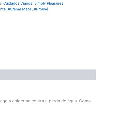
s:
Cuidados Diarios
,
Simply Pleasures
nte
,
#Creme Maos
,
#Prouvé
otege a epiderme contra a perda de água. Como