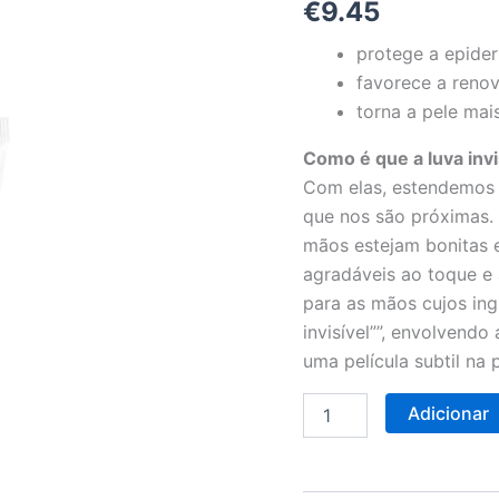
€
9.45
protege a epide
favorece a reno
torna a pele mai
Como é que a luva invi
Com elas, estendemos 
que nos são próximas.
mãos estejam bonitas 
agradáveis ao toque e
para as mãos cujos in
invisível””, envolvend
uma película subtil na 
Adicionar