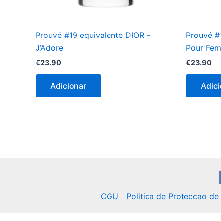
Prouvé #19 equivalente DIOR –
Prouvé #
J’Adore
Pour Fe
€
23.90
€
23.90
Adicionar
Adici
CGU
Politica de Proteccao d