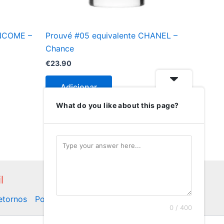
ANCOME –
Prouvé #05 equivalente CHANEL –
Chance
€
23.90
Adicionar
What do you like about this page?
l
Retornos
Politica de Privacidade
0 / 400