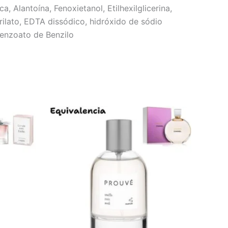
 Alantoína, Fenoxietanol, Etilhexilglicerina,
crilato, EDTA dissódico, hidróxido de sódio
Benzoato de Benzilo