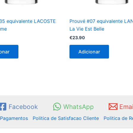
35 equivalente LACOSTE
Prouvé #07 equivalente L
mme
La Vie Est Belle
€
23.90
onar
Adicionar
Facebook
WhatsApp
Emai
e Pagamentos
Politica de Satisfacao Cliente
Politica de 