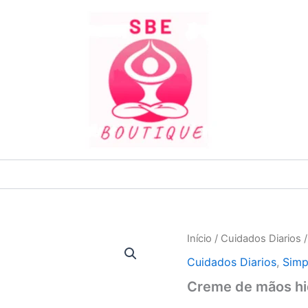
Quantidade
Início
/
Cuidados Diarios
de
Cuidados Diarios
,
Simp
Creme
de
Creme de mãos hi
mãos
hidratante