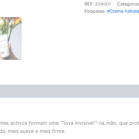
REF:
204001
Categoria
Etiquetas:
#Creme hidrata
ntes activos formam uma “”luva invisível”” na mão, que pr
da, mais suave e mais firme.