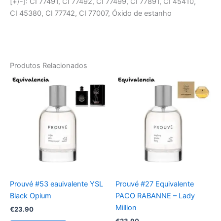
[+/-]: CI 77491, CI 77492, CI 77499, CI 77891, CI 45410,
CI 45380, CI 77742, CI 77007, Óxido de estanho
Produtos Relacionados
Prouvé #53 eauivalente YSL
Prouvé #27 Equivalente
Black Opium
PACO RABANNE – Lady
Million
€
23.90
€
23.90