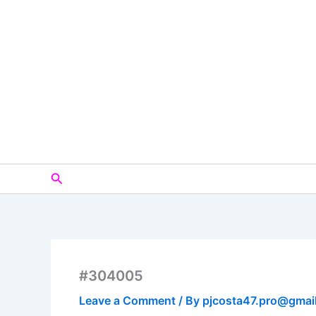
Skip
to
content
Search
#304005
Leave a Comment
/ By
pjcosta47.pro@gmai