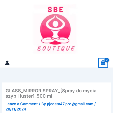
Skip
to
content
GLASS_MIRROR SPRAY_[Spray do mycia
szyb i luster]_500 ml
Leave a Comment
/ By
pjcosta47.pro@gmail.com
/
28/11/2024