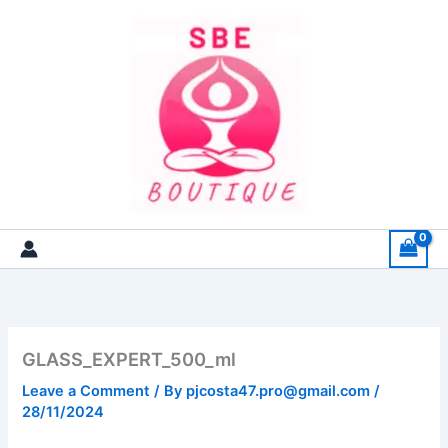
Skip
to
content
GLASS_EXPERT_500_ml
Leave a Comment
/ By
pjcosta47.pro@gmail.com
/
28/11/2024