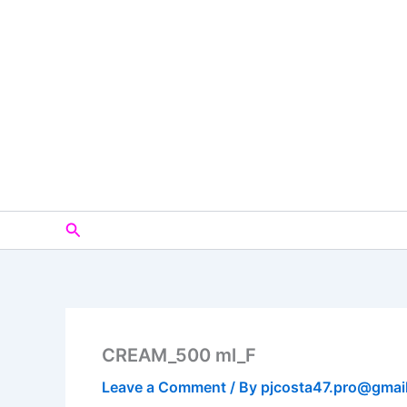
Skip
to
content
Search
CREAM_500 ml_F
Leave a Comment
/ By
pjcosta47.pro@gmai