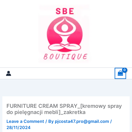
Skip
to
content
FURNITURE CREAM SPRAY_[kremowy spray
do pielęgnacji mebli]_zakretka
Leave a Comment
/ By
pjcosta47.pro@gmail.com
/
28/11/2024