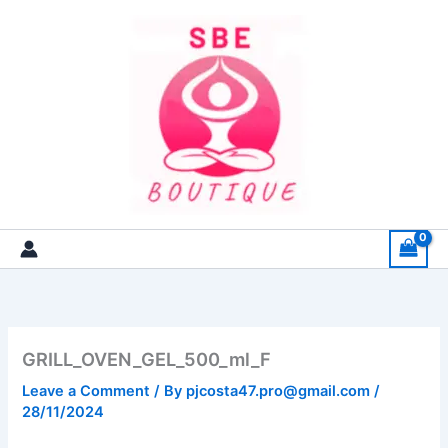
Skip
to
content
GRILL_OVEN_GEL_500_ml_F
Leave a Comment
/ By
pjcosta47.pro@gmail.com
/
28/11/2024