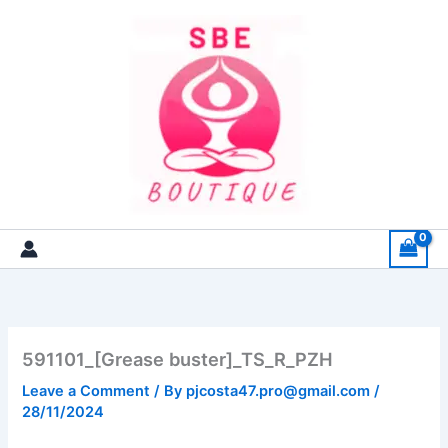
Skip
to
content
591101_[Grease buster]_TS_R_PZH
Leave a Comment
/ By
pjcosta47.pro@gmail.com
/
28/11/2024