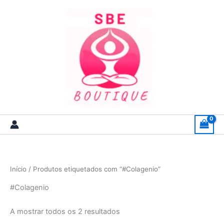
Skip
to
content
Início
/ Produtos etiquetados com “#Colagenio”
#Colagenio
A mostrar todos os 2 resultados